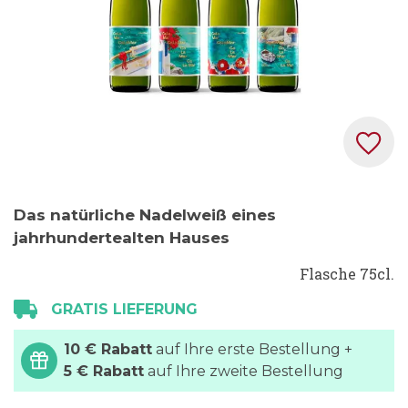
Zum
Das natürliche Nadelweiß eines
Anfang
jahrhundertealten Hauses
der
Bildgalerie
Flasche 75cl.
springen
GRATIS LIEFERUNG
10 € Rabatt
auf Ihre erste Bestellung +
5 € Rabatt
auf Ihre zweite Bestellung