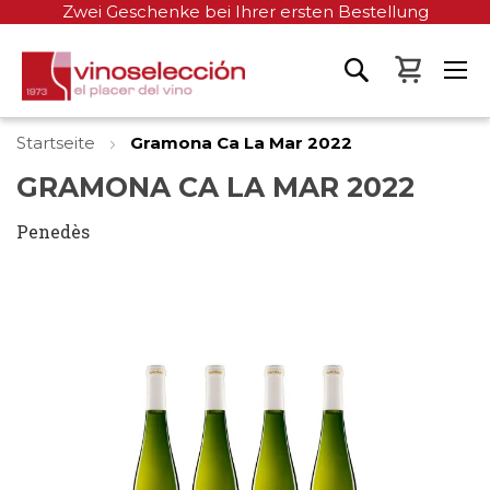
Zwei Geschenke bei Ihrer ersten Bestellung
Mein W
Startseite
Gramona Ca La Mar 2022
GRAMONA CA LA MAR 2022
Penedès
Zum
Ende
der
Bildgalerie
springen