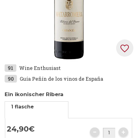
Zum
91
Wine Enthusiast
Anfang
90
Guía Peñín de los vinos de España
der
Bildgalerie
Ein ikonischer Ribera
springen
1 flasche
24,
90
€