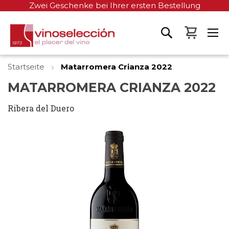
Zwei Geschenke bei Ihrer ersten Bestellung
Mein W
Startseite
Matarromera Crianza 2022
MATARROMERA CRIANZA 2022
Ribera del Duero
Zum
Ende
der
Bildgalerie
springen