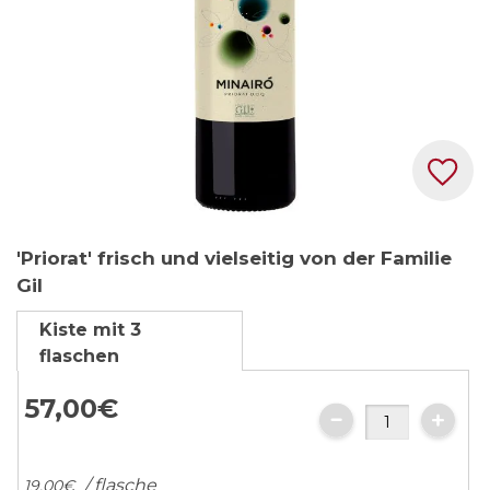
Zum
'Priorat' frisch und vielseitig von der Familie
Anfang
Gil
der
Bildgalerie
Kiste mit 3
springen
flaschen
57,
00
€
/ flasche
19,
00
€