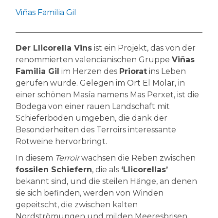
Viñas Familia Gil
Der Llicorella Vins
ist ein Projekt, das von der
renommierten valencianischen Gruppe
Viñas
Familia Gil
im Herzen des
Priorat
ins Leben
gerufen wurde. Gelegen im Ort El Molar, in
einer schönen Masía namens Mas Perxet, ist die
Bodega von einer rauen Landschaft mit
Schieferböden umgeben, die dank der
Besonderheiten des Terroirs interessante
Rotweine hervorbringt.
In diesem
Terroir
wachsen die Reben zwischen
fossilen Schiefern
, die als
‘Llicorellas’
bekannt sind, und die steilen Hänge, an denen
sie sich befinden, werden von Winden
gepeitscht, die zwischen kalten
Nordströmungen und milden Meeresbrisen