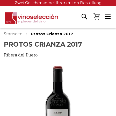
Zwei Geschenke bei Ihrer ersten Bestellung
Mein W
Startseite
Protos Crianza 2017
PROTOS CRIANZA 2017
Ribera del Duero
Zum
Ende
der
Bildgalerie
springen