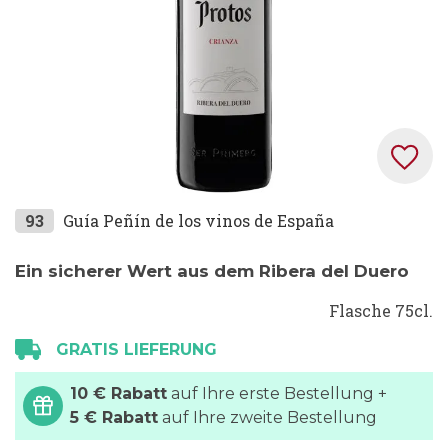
Zum
93
Guía Peñín de los vinos de España
Anfang
der
Ein sicherer Wert aus dem Ribera del Duero
Bildgalerie
Flasche 75cl.
springen
GRATIS LIEFERUNG
10 € Rabatt
auf Ihre erste Bestellung +
5 € Rabatt
auf Ihre zweite Bestellung