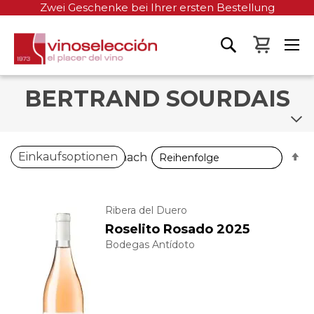
Zwei Geschenke bei Ihrer ersten Bestellung
Mein W
BERTRAND SOURDAIS
A
A
Einkaufsoptionen
Sortieren nach
Sortieren nach
so
so
Ribera del Duero
Roselito Rosado 2025
Bodegas Antídoto