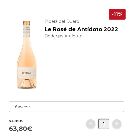
-11%
Ribera del Duero
Le Rosé de Antídoto 2022
Bodegas Antídoto
71,
95
€
63,
80
€