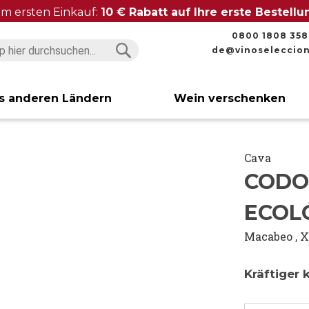
im ersten Einkauf:
10 € Rabatt auf Ihre erste Bestell
0800 1808 358
de@vinoseleccio
Suchen
Suchen
s anderen Ländern
Wein verschenken
Cava
CODO
ECOL
Macabeo
,
X
Kräftiger 