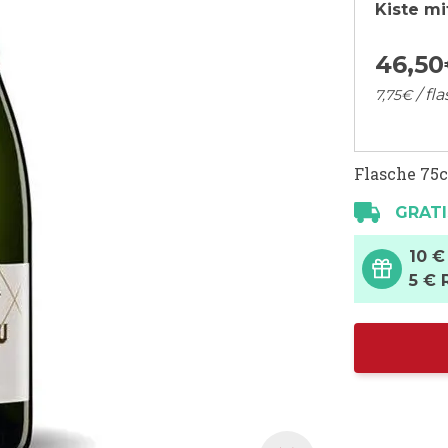
Kiste mi
46,
50
/ fl
7,
75
€
Flasche 75c
GRATI
10 €
5 € 