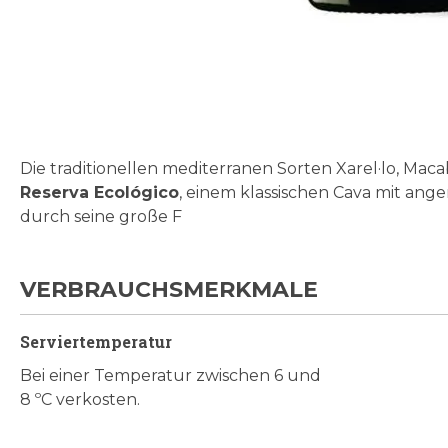
Zum
Anfang
der
Bildgalerie
Die traditionellen mediterranen Sorten Xarel·lo, Mac
springen
Reserva Ecológico
, einem klassischen Cava mit an
durch seine große F
VERBRAUCHSMERKMALE
Serviertemperatur
Bei einer Temperatur zwischen 6 und
8 ºC verkosten.