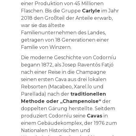
einer Produktion von 45 Millionen
Flaschen. Bis die Gruppe
Carlyle
im Jahr
2018 den Großteil der Anteile erwarb,
war sie das älteste
Familienunternehmen des Landes,
getragen von 18 Generationen einer
Familie von Winzern.
Die moderne Geschichte von Codorníu
begann 1872, als Josep Raventós Fatjó
nach einer Reise in die Champagne
seinen ersten Cava aus drei lokalen
Rebsorten (Macabeo, Xarel.lo und
Parellada) nach der
traditionellen
Methode oder „Champenoise“
der
doppelten Gärung herstellte. Seitdem
produziert Codorníu seine
Cavas
in
einem Gebäudekomplex, der 1976 zum
Nationalen Historischen und