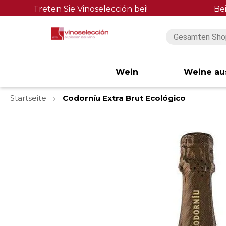
Treten Sie Vinoselección bei!
Be
Wein
Weine au
Startseite
Codorníu Extra Brut Ecológico
Zum
Ende
der
Bildgalerie
springen