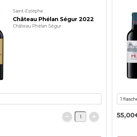
Saint-Estèphe
Château Phélan Ségur 2022
Château Phélan Ségur
€
55,
00