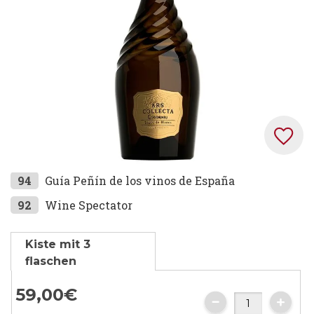
Zum
94
Guía Peñín de los vinos de España
Anfang
92
Wine Spectator
der
Bildgalerie
Kiste mit 3
springen
flaschen
59,
00
€