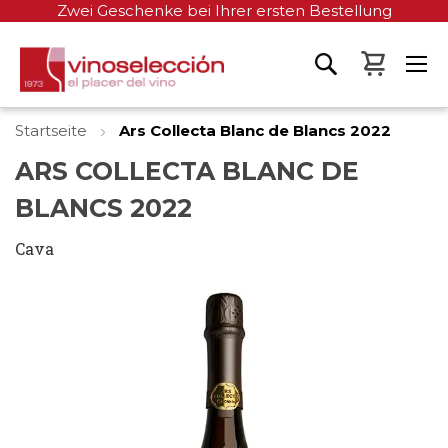
Zwei Geschenke bei Ihrer ersten Bestellung
Mein W
Startseite
Ars Collecta Blanc de Blancs 2022
ARS COLLECTA BLANC DE
BLANCS 2022
Cava
Zum
Ende
der
Bildgalerie
springen