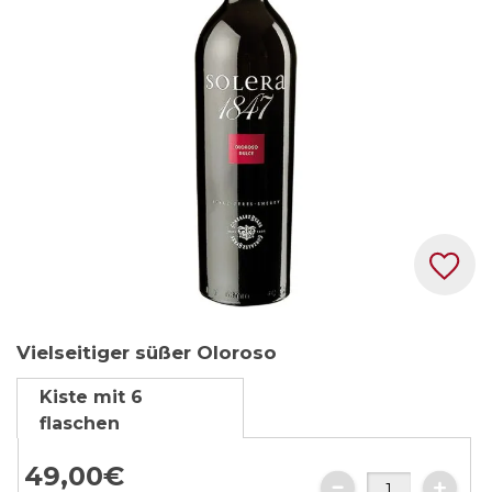
Zum
Vielseitiger süßer Oloroso
Anfang
der
Kiste mit 6
Bildgalerie
flaschen
springen
49,
00
€