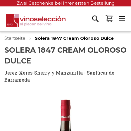
Zwei Geschenke bei Ihrer ersten Bestellung
Mein W
Startseite
Solera 1847 Cream Oloroso Dulce
SOLERA 1847 CREAM OLOROSO
DULCE
Jerez-Xérès-Sherry y Manzanilla - Sanlúcar de
Barrameda
Zum
Ende
der
Bildgalerie
springen