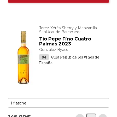
Jerez-Xérès-Sherry y Manzanilla -
Sanlúcar de Barrameda
Tío Pepe Fino Cuatro
Palmas 2023
González Byass
94
Guía Peñín de los vinos de
España
145,
00
€