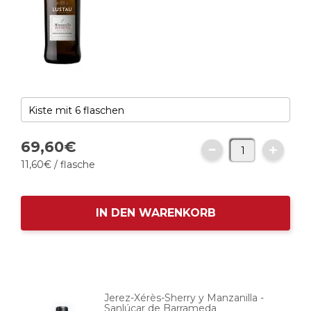
69,
60
€
11,
60
€
/ flasche
IN DEN WARENKORB
Jerez-Xérès-Sherry y Manzanilla -
Sanlúcar de Barrameda