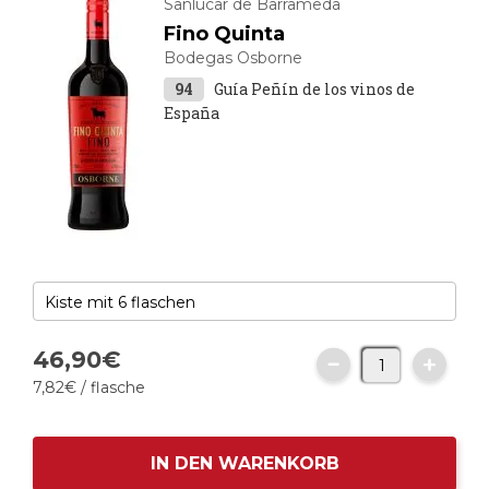
Sanlúcar de Barrameda
Fino Quinta
Bodegas Osborne
94
Guía Peñín de los vinos de
España
46,
90
€
7,
82
€
/ flasche
IN DEN WARENKORB