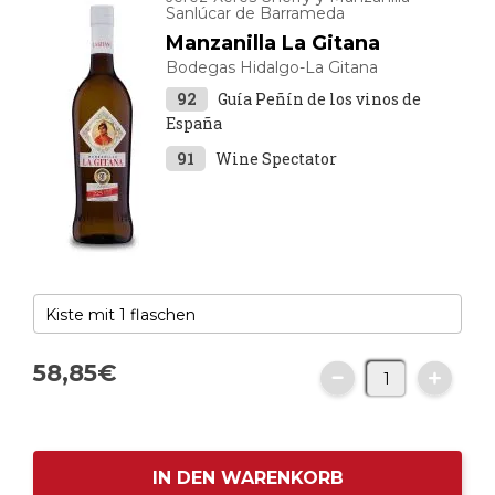
Sanlúcar de Barrameda
Manzanilla La Gitana
Bodegas Hidalgo-La Gitana
92
Guía Peñín de los vinos de
España
91
Wine Spectator
58,
85
€
IN DEN WARENKORB