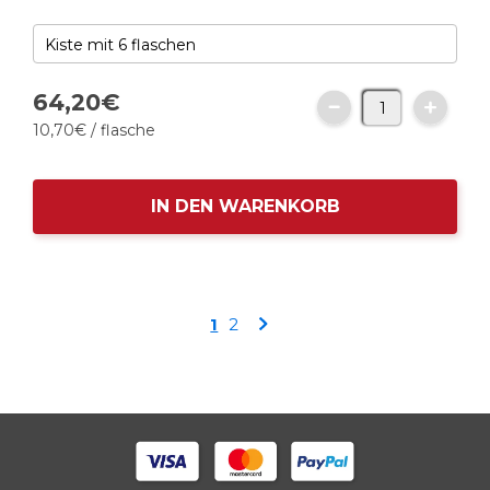
64,
20
€
10,
70
€
/ flasche
IN DEN WARENKORB
Seite
Sie
Seite
Seite
1
2
lesen
gerade
die
Seite