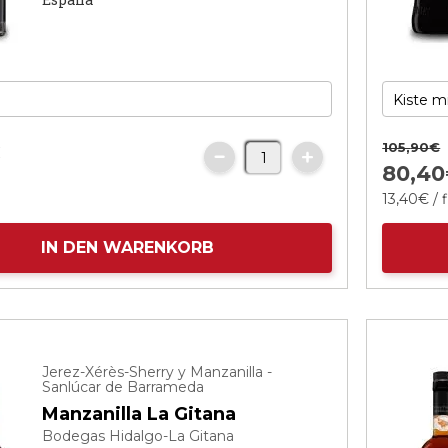
105,
90
€
€
80,
40
13,
40
€
/ 
IN DEN WARENKORB
Jerez-Xérès-Sherry y Manzanilla -
Sanlúcar de Barrameda
Manzanilla La Gitana
Bodegas Hidalgo-La Gitana