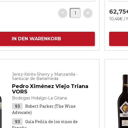
62,
75
10,
46
€
/ 
IN DEN WARENKORB
Jerez-Xérès-Sherry y Manzanilla -
Sanlúcar de Barrameda
Pedro Ximénez Viejo Triana
VORS
Bodegas Hidalgo-La Gitana
93
Robert Parker (The Wine
Advocate)
93
Guía Peñín de los vinos de
España