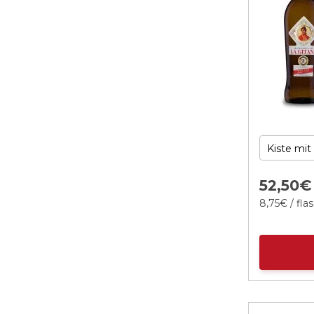
52,
50
€
8,
75
€
/ fla