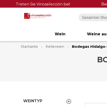
Treten Sie Vinoselección bei!
Be
Wein
Weine au
Startseite
Kellereien
Bodegas Hidalgo-
B
WEINTYP